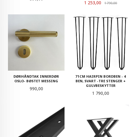
Tilbud
1 253,00
Rabatt
1 790,00
DØRHÅNDTAK INNERDØR
71CM HAIRPIN BORDBEN - 4
OSLO- BØSTET MESSING
BEN, SVART -TRE STENGER +
GULVBESKYTTER
Pris
990,00
Pris
1 790,00