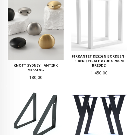
FIRKANTET DESIGN BORDBEN -
1 BEN (71CM HØYDE X 70CM
BREDDE)
KNOTT SYDNEY - ANTIKK
MESSING
Pris
1 450,00
Pris
180,00