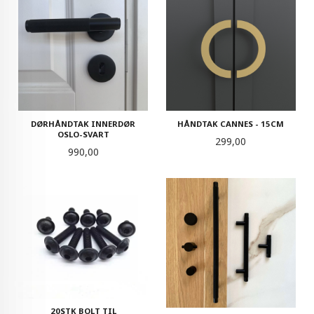
DØRHÅNDTAK INNERDØR
HÅNDTAK CANNES - 15CM
OSLO-SVART
Pris
299,00
Pris
990,00
20STK BOLT TIL