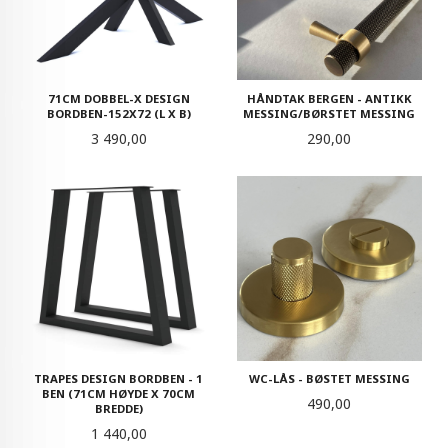
71CM DOBBEL-X DESIGN
HÅNDTAK BERGEN - ANTIKK
BORDBEN-152X72 (L X B)
MESSING/BØRSTET MESSING
Pris
Pris
3 490,00
290,00
TRAPES DESIGN BORDBEN - 1
WC-LÅS - BØSTET MESSING
BEN (71CM HØYDE X 70CM
Pris
490,00
BREDDE)
Pris
1 440,00