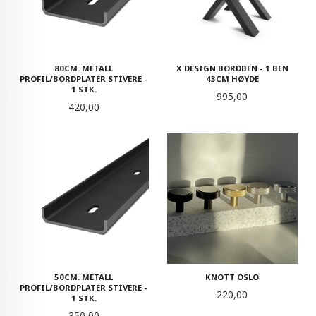
80CM. METALL
X DESIGN BORDBEN - 1 BEN
PROFIL/BORDPLATER STIVERE -
43CM HØYDE
1 STK.
Pris
995,00
Pris
420,00
50CM. METALL
KNOTT OSLO
PROFIL/BORDPLATER STIVERE -
Pris
220,00
1 STK.
Pris
350,00