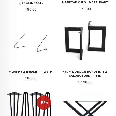
HÅNDTAK OSLO - MATT SVART
GJENGEINNSATS
Pris
350,00
Pris
180,00
MIMI HYLLEBRAKETT - 2 STK.
46CM L DESIGN BORDBEN TIL
SALONGBORD - 1 BEN
Pris
180,00
Pris
1 190,00
-10%