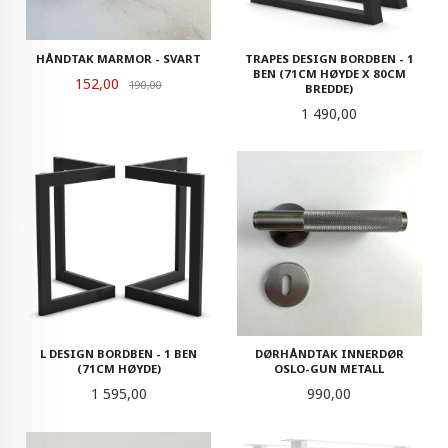
HÅNDTAK MARMOR - SVART
TRAPES DESIGN BORDBEN - 1
BEN (71CM HØYDE X 80CM
Tilbud
152,00
Rabatt
190,00
BREDDE)
Pris
1 490,00
L DESIGN BORDBEN - 1 BEN
DØRHÅNDTAK INNERDØR
(71CM HØYDE)
OSLO-GUN METALL
Pris
Pris
1 595,00
990,00