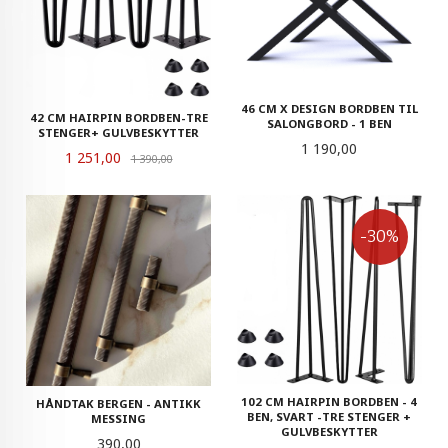
46 CM X DESIGN BORDBEN TIL
42 CM HAIRPIN BORDBEN-TRE
SALONGBORD - 1 BEN
STENGER+ GULVBESKYTTER
Pris
1 190,00
Tilbud
1 251,00
Rabatt
1 390,00
-30%
102 CM HAIRPIN BORDBEN - 4
HÅNDTAK BERGEN - ANTIKK
BEN, SVART -TRE STENGER +
MESSING
GULVBESKYTTER
Pris
390,00