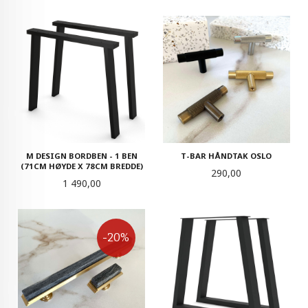
M DESIGN BORDBEN - 1 BEN
T-BAR HÅNDTAK OSLO
(71CM HØYDE X 78CM BREDDE)
Pris
290,00
Pris
1 490,00
-20%