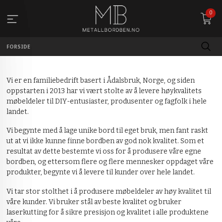
Gå
0
til
innholdet
FORSIDE
Vi er en familiebedrift basert i Ådalsbruk, Norge, og siden
oppstarten i 2013 har vi vært stolte av å levere høykvalitets
møbeldeler til DIY-entusiaster, produsenter og fagfolk i hele
landet.
Vi begynte med å lage unike bord til eget bruk, men fant raskt
ut at vi ikke kunne finne bordben av god nok kvalitet. Som et
resultat av dette bestemte vi oss for å produsere våre egne
bordben, og ettersom flere og flere mennesker oppdaget våre
produkter, begynte vi å levere til kunder over hele landet.
Vi tar stor stolthet i å produsere møbeldeler av høy kvalitet til
våre kunder. Vi bruker stål av beste kvalitet og bruker
laserkutting for å sikre presisjon og kvalitet i alle produktene