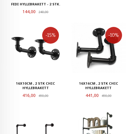
FEDI HYLLEBRAKETT - 2 STK.
Tilbud
144,00
Rabatt
240,00
-15%
-10%
16X10CM , 2 STK CHIC
16X16CM , 2 STK CHIC
HYLLEBRAKETT
HYLLEBRAKETT
Tilbud
Tilbud
416,00
Rabatt
441,00
Rabatt
490,00
490,00