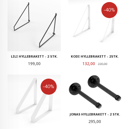
-40%
LILI HYLLEBRAKETT - 2 STK.
KODI HYLLEBRAKETT - 2STK.
Pris
Tilbud
199,00
132,00
Rabatt
220,00
-40%
JONAS HYLLEBRAKETT - 2 STK.
Pris
295,00