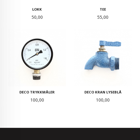
LOKK
TEE
Pris
Pris
50,00
55,00
DECO TRYKKMÅLER
DECO KRAN LYSEBLÅ
Pris
Pris
100,00
100,00