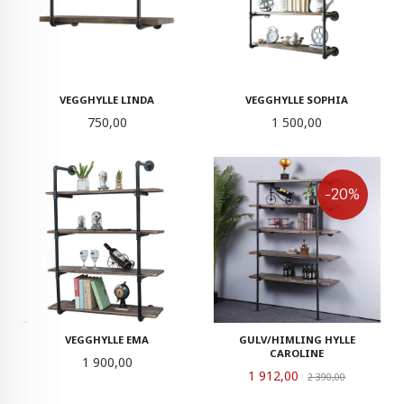
VEGGHYLLE LINDA
VEGGHYLLE SOPHIA
Pris
Pris
750,00
1 500,00
-20%
VEGGHYLLE EMA
GULV/HIMLING HYLLE
CAROLINE
Pris
1 900,00
Tilbud
1 912,00
Rabatt
2 390,00