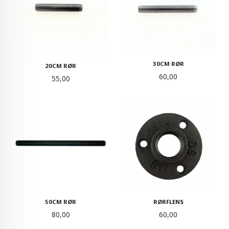
30CM RØR
20CM RØR
Pris
60,00
Pris
55,00
RØRFLENS
50CM RØR
Pris
Pris
60,00
80,00