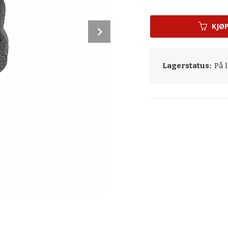
KJØ
Next
Lagerstatus:
På l