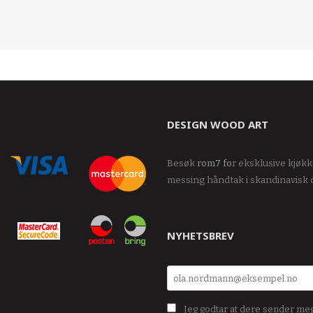
DESIGN WOOD ART
Besøk
rom7
fo
r eksklusive kjøk
messing håndtak i skandinavisk 
NYHETSBREV
Jeg godtar at dere sender me