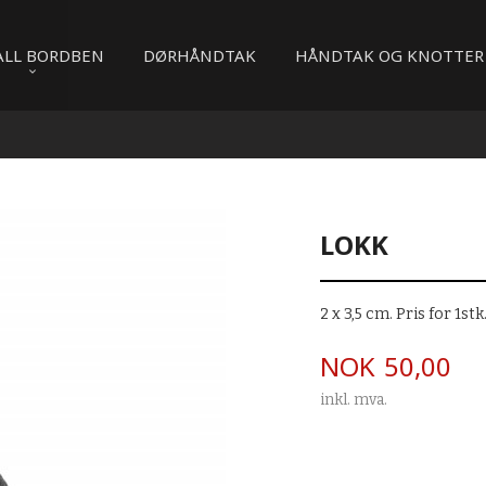
ALL BORDBEN
DØRHÅNDTAK
HÅNDTAK OG KNOTTER
LOKK
2 x 3,5 cm. Pris for 1stk
Pris
NOK
50,00
inkl. mva.