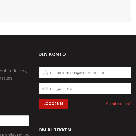
DIN KONTO
E-
kenhåndtak og
POSTADRESSE
design.
DITT
PASSORD
Glemt passord?
OM BUTIKKEN
g nyhetsbrev, og