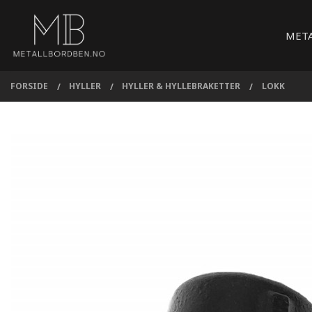
Gå
Lukk
PRODUKTER
til
MET
innholdet
FORSIDE
HYLLER
HYLLER & HYLLEBRAKETTER
LOKK