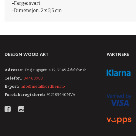
-Farge: svart
-Dimensjon: 2 x 3,5 cm
DESIGN WOOD ART
PARTNERE
Adresse:
Englaugsgutua 12, 2345 Ådalsbruk
Telefon:
94469983
E-post:
info@metallbordben.no
Foretaksregisteret:
912183440MVA