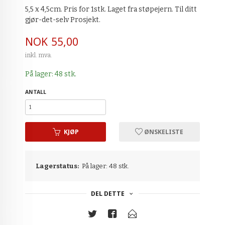
5,5 x 4,5cm. Pris for 1stk. Laget fra støpejern. Til ditt
gjør-det-selv Prosjekt.
Pris
NOK
55,00
inkl. mva.
På lager: 48 stk.
ANTALL
KJØP
ØNSKELISTE
Lagerstatus:
På lager: 48 stk.
DEL DETTE