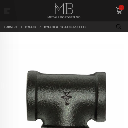
Gå
0
til
innholdet
FORSIDE
HYLLER
HYLLER & HYLLEBRAKETTER