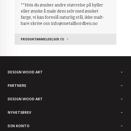
**Hvis du ønsker andre størrelse på hyller
eller ønske å male dem selv med ønsket
farge, vi kan foreslå naturlig stål, ikke malt-
bare skrive oss info@metallbordben.no
PRODUKTANMELDELSER (1)
DESIGN WOOD ART
PARTNERE
DESIGN WOOD ART
NYHETSBREV
DIN KONTO