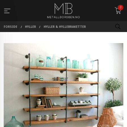
Gå
0
til
innholdet
FORSIDE
HYLLER
HYLLER & HYLLEBRAKETTER