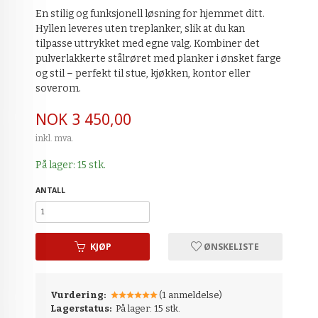
En stilig og funksjonell løsning for hjemmet ditt.
Hyllen leveres uten treplanker, slik at du kan
tilpasse uttrykket med egne valg. Kombiner det
pulverlakkerte stålrøret med planker i ønsket farge
og stil – perfekt til stue, kjøkken, kontor eller
soverom.
Pris
NOK
3 450,00
inkl. mva.
På lager: 15 stk.
ANTALL
KJØP
ØNSKELISTE
Vurdering:
(1 anmeldelse)
Lagerstatus:
På lager: 15 stk.