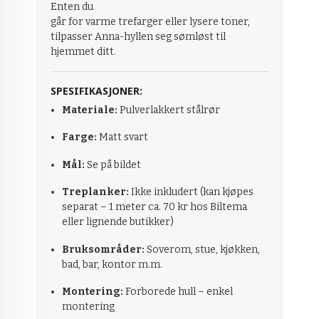
Enten du
går for varme trefarger eller lysere toner,
tilpasser Anna-hyllen seg sømløst til
hjemmet ditt.
SPESIFIKASJONER:
Materiale:
Pulverlakkert stålrør
Farge:
Matt svart
Mål:
Se på bildet
Treplanker:
Ikke inkludert (kan kjøpes
separat – 1 meter ca. 70 kr hos Biltema
eller lignende butikker)
Bruksområder:
Soverom, stue, kjøkken,
bad, bar, kontor m.m.
Montering:
Forborede hull – enkel
montering