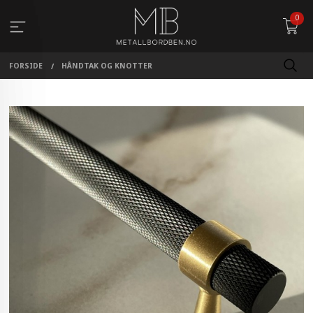
Gå
0
til
innholdet
FORSIDE
HÅNDTAK OG KNOTTER