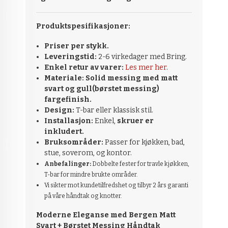
Produktspesifikasjoner:
Priser per stykk.
Leveringstid:
2-6 virkedager med Bring.
Enkel retur av varer:
Les mer her
.
Materiale:
Solid messing med matt
svart og gull(børstet messing)
fargefinish.
Design:
T-bar eller klassisk stil.
Installasjon:
Enkel,
skruer er
inkludert.
Bruksområder:
Passer for kjøkken, bad,
stue, soverom, og kontor.
Anbefalinger:
Dobbelte fester for travle kjøkken,
T-bar for mindre brukte områder.
Vi sikter mot kundetilfredshet og tilbyr 2 års garanti
på våre håndtak og knotter.
Moderne Eleganse med Bergen Matt
Svart + Børstet Messing
Håndtak