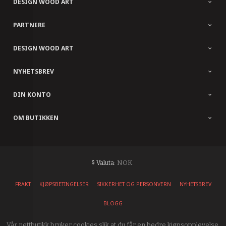
DESIGN WOOD ART
PARTNERE
DESIGN WOOD ART
NYHETSBREV
DIN KONTO
OM BUTIKKEN
: NOK
Valuta
FRAKT
KJØPSBETINGELSER
SIKKERHET OG PERSONVERN
NYHETSBREV
BLOGG
Vår nettbutikk bruker cookies slik at du får en bedre kjøpsopplevelse