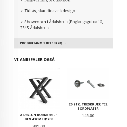
✓ Miljøvennlig produksjon
✓ Tidløs, skandinavisk design
✓ Showroom i Ådalsbruk (Englaugsgutua 10,
2345 Ådalsbruk
PRODUKTANMELDELSER (0)
VI ANBEFALER OGSÅ
20 STK. TRESKRUER TIL
BORDPLATER
X DESIGN BORDBEN - 1
Pris
145,00
BEN 43CM HØYDE
Pris
995,00