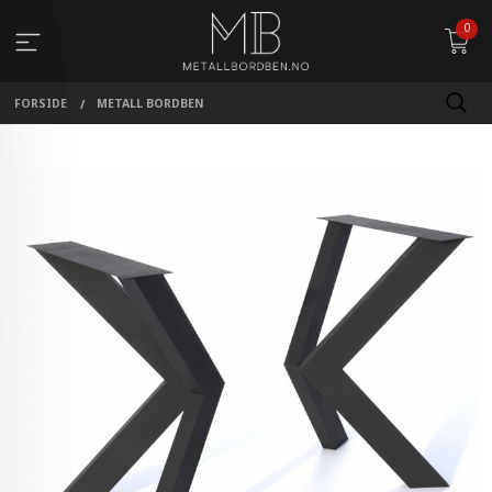
Gå
0
til
innholdet
FORSIDE
METALL BORDBEN