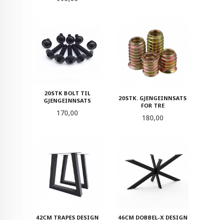
20STK BOLT TIL
20STK. GJENGEINNSATS
GJENGEINNSATS
FOR TRE
Pris
170,00
Pris
180,00
42CM TRAPES DESIGN
46CM DOBBEL-X DESIGN