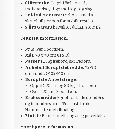
Slitesterke:
Laget i 8x4 cm stål,
motstandsdyktige mot støt og slag.
Enkle å Montere:
Forboret med 8
skruehull per ben for stabilt resultat.
5 Års Garanti:
Kvalitet du kan stole på.
Teknisk Informasjon:
Pris:
Per 1 bordben.
Mål:
70 x 70 cm (H x B).
Passer til:
Spisebord, skrivebord.
Anbefalt Bordplatebredde:
75-90
cm.
rundt: Ø105-140 cm.
Bordplate Anbefalinger:
Opptil 220 cm og 80 kg: 2 bordben.
Over 220 cm: 3 bordben.
Bruksområde:
Egnet for både utendørs
og innendørs bruk. Ved rust, bruk
Hammerite metallmaling.
Finish:
Profesjonell langvarig pulverlakk.
Ytterligere Informasjon: