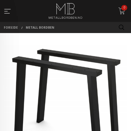
Gå
0
til
innholdet
FORSIDE
METALL BORDBEN