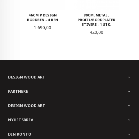
46CM P DESIGN
80CM. METALL
BORDBEN - 4 BEN
PROFIL/BORDPLATER
STIVERE - 1 STK.
Pris
1 690,00
Pris
420,00
DESIGN WOOD ART
PARTNERE
DESIGN WOOD ART
NYHETSBREV
DIN KONTO