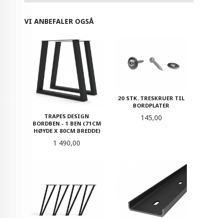
VI ANBEFALER OGSÅ
20 STK. TRESKRUER TIL
BORDPLATER
TRAPES DESIGN
Pris
145,00
BORDBEN - 1 BEN (71CM
HØYDE X 80CM BREDDE)
Pris
1 490,00